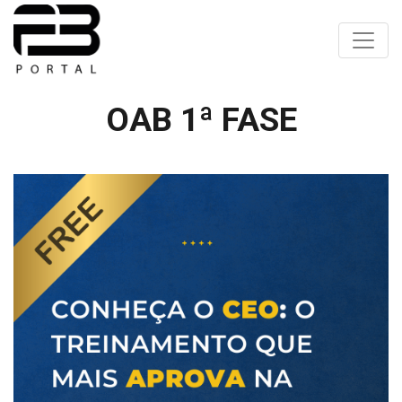
Toggle
OAB 1ª FASE