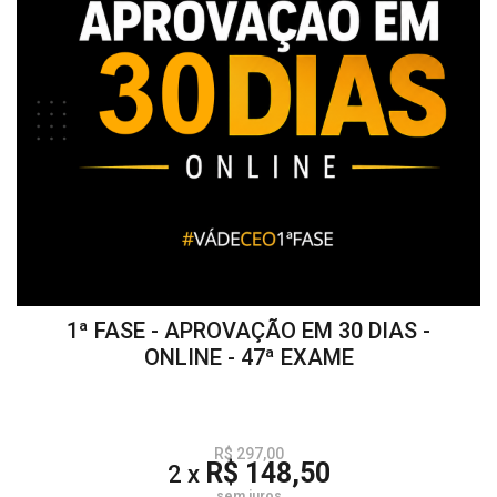
1ª FASE - APROVAÇÃO EM 30 DIAS -
ONLINE - 47ª EXAME
R$ 297,00
R$ 148,50
2 x
sem juros